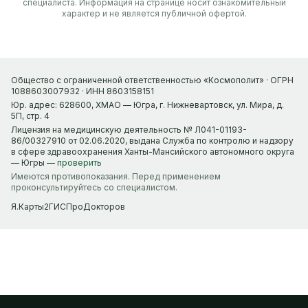
специалиста. Информация на странице носит ознакомительный
характер и не является публичной офертой.
Общество с ограниченной ответственностью «Космополит» · ОГРН
1088603007932 · ИНН 8603158151
Юр. адрес: 628600, ХМАО — Югра, г. Нижневартовск, ул. Мира, д.
5П, стр. 4
Лицензия на медицинскую деятельность № Л041-01193-
86/00327910 от 02.06.2020, выдана Служба по контролю и надзору
в сфере здравоохранения Ханты-Мансийского автономного округа
— Югры —
проверить
Имеются противопоказания. Перед применением
проконсультируйтесь со специалистом.
Я.Карты
2ГИС
ПроДокторов