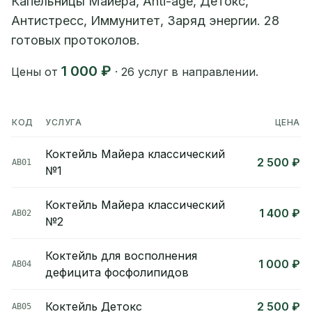
Капельницы Майера, Anti-age, Детокс,
Антистресс, Иммунитет, Заряд энергии. 28
готовых протоколов.
1 000 ₽
Цены от
· 26 услуг в направлении.
КОД
УСЛУГА
ЦЕНА
Коктейль Майера классический
2 500 ₽
АВ01
№1
Коктейль Майера классический
1 400 ₽
АВ02
№2
Коктейль для восполнения
1 000 ₽
АВ04
дефицита фосфолипидов
Коктейль Детокс
2 500 ₽
АВ05