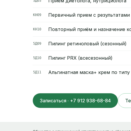
Прием диетолога, нутрициолога
5Д05
Первичный прием с результатами 
КН09
Повторный приём и назначение к
КН10
Пилинг ретиноловый (сезонный)
5Д09
Пилинг PRX (всесезонный)
5Д10
Альгинатная маска+ крем по тип
5Д11
Записаться · +7 912 938-68-84
Te