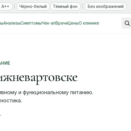
A++
|
Чёрно-белый
Тёмный фон
|
Без изображений
мы
Анализы
Симптомы
Чек-ап
Врачи
Цены
О клинике
АНИЕ
ижневартовске
тивному и функциональному питанию.
ностика.
.