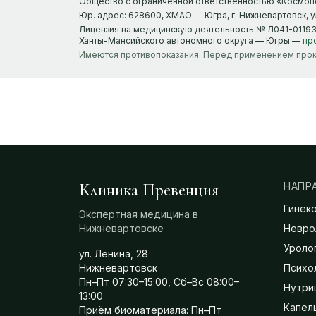
Общество с ограниченной ответственностью «Космопо
Юр. адрес: 628600, ХМАО — Югра, г. Нижневартовск, ул.
Лицензия на медицинскую деятельность № Л041-01193
Ханты-Мансийского автономного округа — Югры —
пр
Имеются противопоказания. Перед применением прок
Клиника Превенция
НАПР
Гинек
Экспертная медицина в
Нижневартовске
Невро
Уроло
ул. Ленина, 28
Нижневартовск
Психо
Пн–Пт 07:30–15:00, Сб–Вс 08:00–
Нутри
13:00
Капел
Приём биоматериала: Пн–Пт