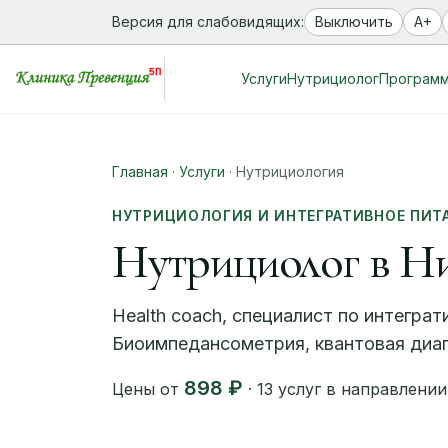
Версия для слабовидящих:
Выключить
A+
Услуги
Нутрициолог
Програм
Главная
·
Услуги
·
Нутрициология
НУТРИЦИОЛОГИЯ И ИНТЕГРАТИВНОЕ ПИТ
Нутрициолог в Н
Health coach, специалист по интегра
Биоимпедансометрия, квантовая диаг
898 ₽
Цены от
· 13 услуг в направлении