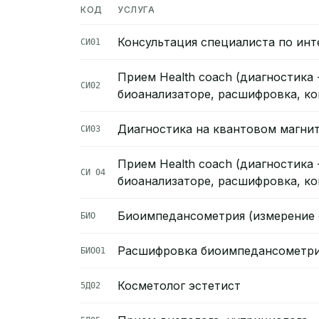
КОД
УСЛУГА
Консультация специалиста по инт
СИ01
Прием Health coach (диагностика
СИ02
биоанализаторе, расшифровка, кон
Диагностика на квантовом магни
СИ03
Прием Health coach (диагностика
СИ 04
биоанализаторе, расшифровка, ко
Биоимпедансометрия (измерение 
БИО
Расшифровка биоимпедансометр
БИО01
Косметолог эстетист
5Д02