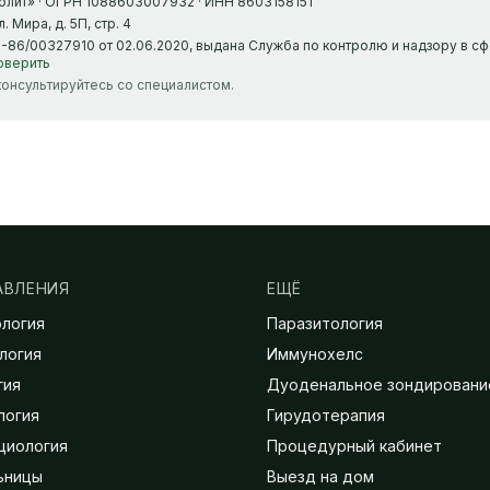
лит» · ОГРН 1088603007932 · ИНН 8603158151
 Мира, д. 5П, стр. 4
-86/00327910 от 02.06.2020, выдана Служба по контролю и надзору в с
оверить
онсультируйтесь со специалистом.
АВЛЕНИЯ
ЕЩЁ
ология
Паразитология
логия
Иммунохелс
гия
Дуоденальное зондировани
логия
Гирудотерапия
циология
Процедурный кабинет
ьницы
Выезд на дом