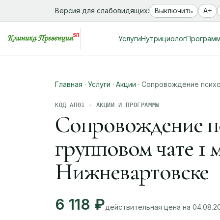
Версия для слабовидящих:
Выключить
A+
Услуги
Нутрициолог
Програм
Главная
·
Услуги
·
Акции
·
Сопровождение психол
КОД АП01 · АКЦИИ И ПРОГРАММЫ
Сопровождение пс
групповом чате 1 
Нижневартовске
6 118 ₽
действительная цена на 04.08.2