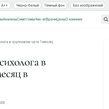
A++
|
Чёрно-белый
Тёмный фон
|
Без изображений
мы
Анализы
Симптомы
Чек-ап
Врачи
Цены
О клинике
ога в групповом чате 1 месяц
ихолога в
месяц в
026