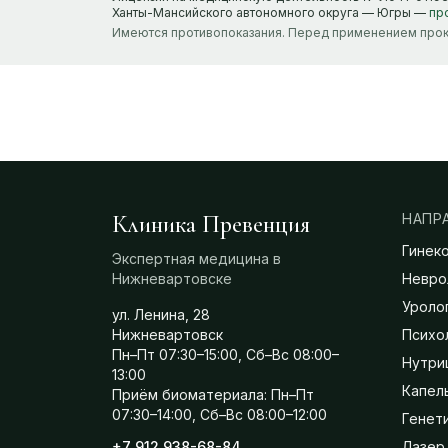
Ханты-Мансийского автономного округа — Югры —
пр
Имеются противопоказания. Перед применением прок
Клиника Превенция
НАПР
Гинек
Экспертная медицина в
Нижневартовске
Невро
Уроло
ул. Ленина, 28
Нижневартовск
Психо
Пн–Пт 07:30–15:00, Сб–Вс 08:00–
Нутри
13:00
Капел
Приём биоматериала: Пн–Пт
07:30–14:00, Сб–Вс 08:00–12:00
Генет
+7 912 938-68-84
Лазер 