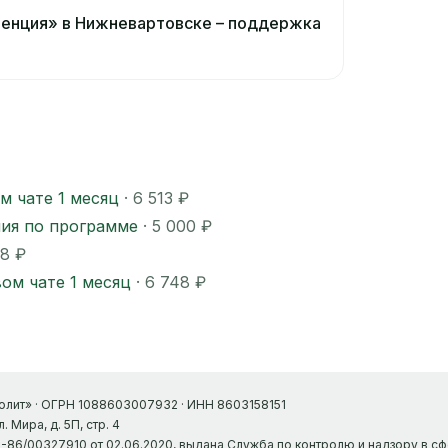
венция» в Нижневартовске – поддержка
м чате 1 месяц
· 6 513 ₽
ния по программе
· 5 000 ₽
48 ₽
ом чате 1 месяц
· 6 748 ₽
лит» · ОГРН 1088603007932 · ИНН 8603158151
 Мира, д. 5П, стр. 4
-86/00327910 от 02.06.2020, выдана Служба по контролю и надзору в с