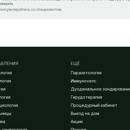
оверить
онсультируйтесь со специалистом.
АВЛЕНИЯ
ЕЩЁ
ология
Паразитология
логия
Иммунохелс
гия
Дуоденальное зондировани
логия
Гирудотерапия
циология
Процедурный кабинет
ьницы
Выезд на дом
ика
Акции
· гинекология
Прочее