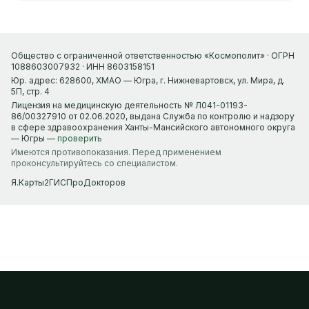
Общество с ограниченной ответственностью «Космополит» · ОГРН
1088603007932 · ИНН 8603158151
Юр. адрес: 628600, ХМАО — Югра, г. Нижневартовск, ул. Мира, д.
5П, стр. 4
Лицензия на медицинскую деятельность № Л041-01193-
86/00327910 от 02.06.2020, выдана Служба по контролю и надзору
в сфере здравоохранения Ханты-Мансийского автономного округа
— Югры —
проверить
Имеются противопоказания. Перед применением
проконсультируйтесь со специалистом.
Я.Карты
2ГИС
ПроДокторов