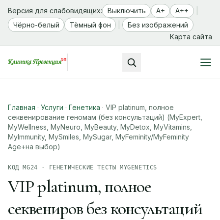
Версия для слабовидящих:
Выключить
A+
A++
|
Чёрно-белый
Тёмный фон
|
Без изображений
Карта сайта
Главная
·
Услуги
·
Генетика
·
VIP platinum, полное
секвенирование геномам (без консультаций) (MyExpert,
MyWellness, MyNeuro, MyBeauty, MyDetox, MyVitamins,
MyImmunity, MySmiles, MySugar, MyFeminity/MyFeminity
Age+на выбор)
КОД MG24 · ГЕНЕТИЧЕСКИЕ ТЕСТЫ MYGENETICS
VIP platinum, полное
секвениров без консультаций