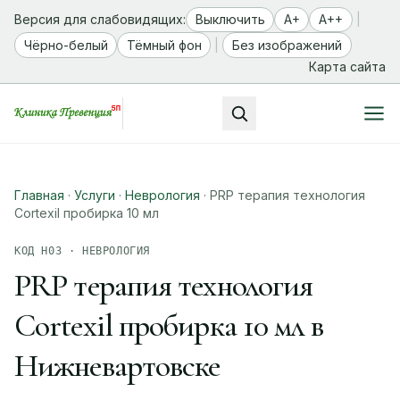
Версия для слабовидящих:
Выключить
A+
A++
|
Чёрно-белый
Тёмный фон
|
Без изображений
Карта сайта
Главная
·
Услуги
·
Неврология
·
PRP терапия технология
Cortexil пробирка 10 мл
КОД Н03 · НЕВРОЛОГИЯ
PRP терапия технология
Cortexil пробирка 10 мл в
Нижневартовске