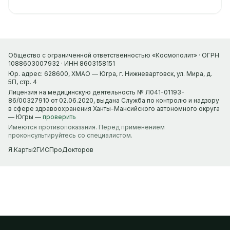
Общество с ограниченной ответственностью «Космополит» · ОГРН
1088603007932 · ИНН 8603158151
Юр. адрес: 628600, ХМАО — Югра, г. Нижневартовск, ул. Мира, д.
5П, стр. 4
Лицензия на медицинскую деятельность № Л041-01193-
86/00327910 от 02.06.2020, выдана Служба по контролю и надзору
в сфере здравоохранения Ханты-Мансийского автономного округа
— Югры —
проверить
Имеются противопоказания. Перед применением
проконсультируйтесь со специалистом.
Я.Карты
2ГИС
ПроДокторов