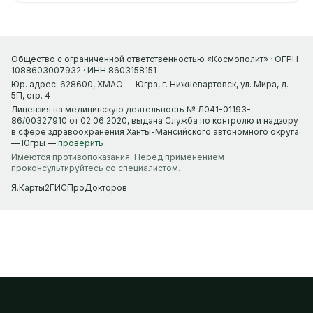
Общество с ограниченной ответственностью «Космополит» · ОГРН
1088603007932 · ИНН 8603158151
Юр. адрес: 628600, ХМАО — Югра, г. Нижневартовск, ул. Мира, д.
5П, стр. 4
Лицензия на медицинскую деятельность № Л041-01193-
86/00327910 от 02.06.2020, выдана Служба по контролю и надзору
в сфере здравоохранения Ханты-Мансийского автономного округа
— Югры —
проверить
Имеются противопоказания. Перед применением
проконсультируйтесь со специалистом.
Я.Карты
2ГИС
ПроДокторов