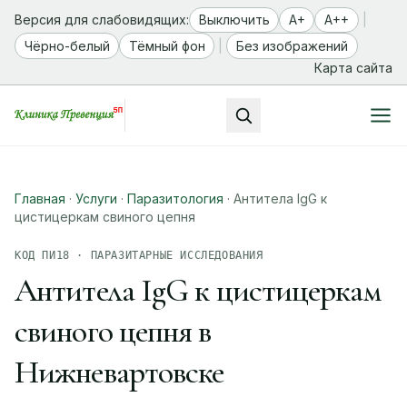
Версия для слабовидящих:
Выключить
A+
A++
|
Чёрно-белый
Тёмный фон
|
Без изображений
Карта сайта
Главная
·
Услуги
·
Паразитология
·
Антитела IgG к
цистицеркам свиного цепня
КОД ПИ18 · ПАРАЗИТАРНЫЕ ИССЛЕДОВАНИЯ
Антитела IgG к цистицеркам
свиного цепня в
Нижневартовске