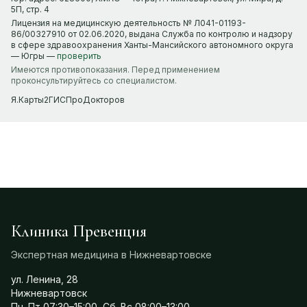
5П, стр. 4
Лицензия на медицинскую деятельность № Л041-01193-
86/00327910 от 02.06.2020, выдана Служба по контролю и надзору
в сфере здравоохранения Ханты-Мансийского автономного округа
— Югры —
проверить
Имеются противопоказания. Перед применением
проконсультируйтесь со специалистом.
Я.Карты
2ГИС
ПроДокторов
Клиника Превенция
Экспертная медицина в Нижневартовске
ул. Ленина, 28
Нижневартовск
Пн–Пт 07:30–15:00, Сб–Вс 08:00–13:00