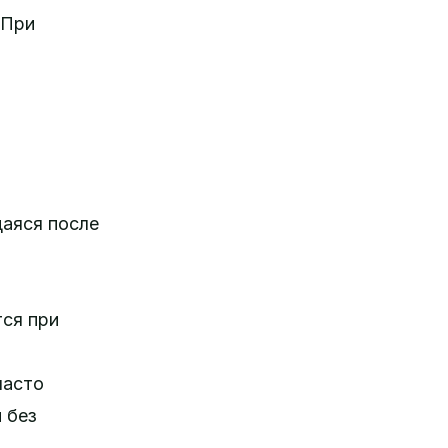
 При
щаяся после
тся при
часто
 без