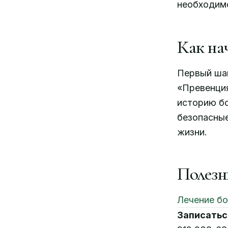
необходимо
Как нач
Первый шаг
«Превенция
историю б
безопасные
жизни.
Полезн
Лечение бо
Записатьс