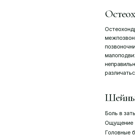
Остеохо
Остеохондр
межпозвонк
позвоночни
малоподвиж
неправильн
различатьс
Шейный
Боль в зат
Ощущение «
Головные б