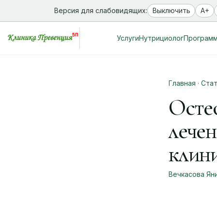
Версия для слабовидящих:
Выключить
A+
Услуги
Нутрициолог
Програм
Главная
·
Ста
Осте
лече
клин
Вечкасова Ян