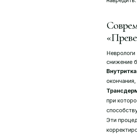
навредить.
Соврем
«Преве
Неврологи 
снижение б
Внутритка
окончания,
Трансдерм
при которо
способств
Эти проце
корректиро