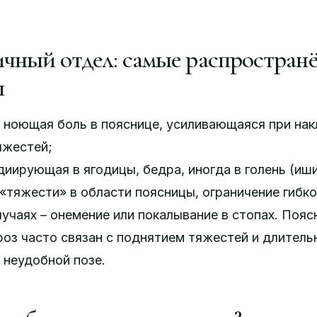
чный отдел: самые распростран
ы
 ноющая боль в пояснице, усиливающаяся при нак
яжестей;
диирующая в ягодицы, бедра, иногда в голень (иши
тяжести» в области поясницы, ограничение гибко
лучаях – онемение или покалывание в стопах. Поя
оз часто связан с поднятием тяжестей и длител
 неудобной позе.