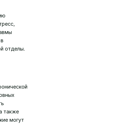
ию
тресс,
равмы
 в
ой отделы.
ронической
ервных
ть
а также
кие могут