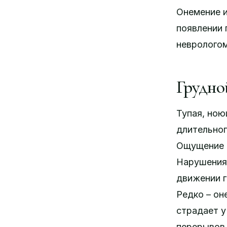
Онемение и
появлении 
неврологом
Грудной
Тупая, ною
длительног
Ощущение «
Нарушения 
движении г
Редко – он
страдает у
перерывов