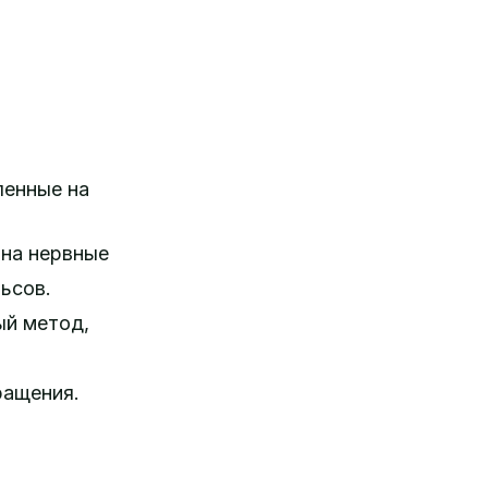
ленные на
 на нервные
ьсов.
ый метод,
ращения.
о