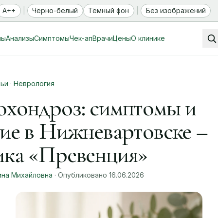
A++
|
Чёрно-белый
Тёмный фон
|
Без изображений
мы
Анализы
Симптомы
Чек-ап
Врачи
Цены
О клинике
тьи
·
Неврология
охондроз: симптомы и
ние в Нижневартовске –
ика «Превенция»
ина Михайловна
· Опубликовано 16.06.2026