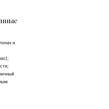
ённые
лонах и
ас);
сти;
сничный
ьным