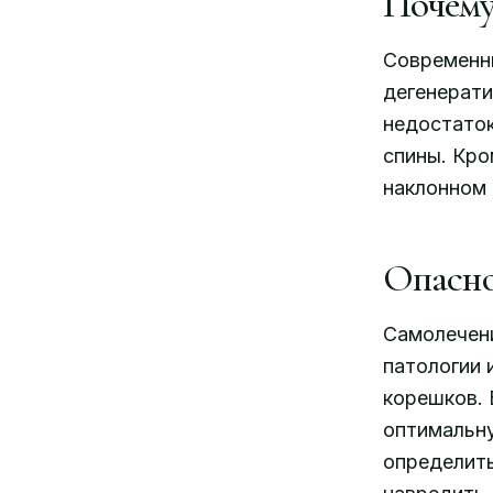
Почему
Современн
дегенерати
недостаток
спины. Кро
наклонном 
Опасно
Самолечени
патологии 
корешков. 
оптимальну
определить