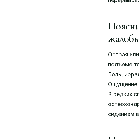
Поясни
жалоб
Острая или
подъёме т
Боль, ирра
Ощущение «
В редких с
остеохондр
сидением в