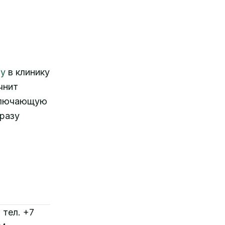
чу
в клинику
чнит
включающую
разу
 тел. +7